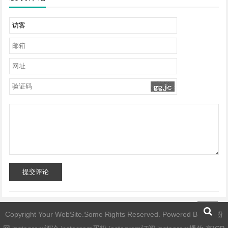
提交评论
Copyright Your WebSite.Some Rights Reserved. Powered By
ig刷粉